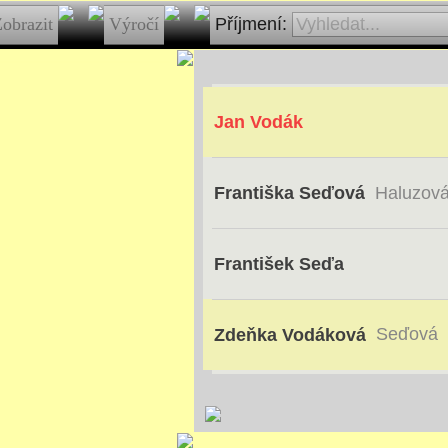
obrazit
Výročí
Příjmení:
Jan Vodák
Františka Seďová
Haluzov
František Seďa
Seďová
Zdeňka Vodáková