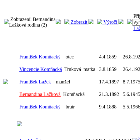
Pří
Zobrazení: Bernandina
Zobrazit
Výročí
Lažková rodina (2)
La
František Komňacký
otec
4.4.1859
26.8.19
Vincencie Komňacká
Trnková
matka
3.8.1859
26.4.19
František Lažek
manžel
17.4.1897
8.7.197
Bernandina Lažková
Komňacká
21.3.1892
5.6.194
František Komňacký
bratr
9.4.1888
5.5.196