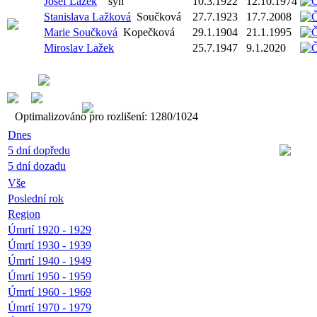
Josef Lažek
syn
10.3.1922
12.10.1974
Stanislava Lažková
Součková
27.7.1923
17.7.2008
Marie Součková
Kopečková
29.1.1904
21.1.1995
Miroslav Lažek
25.7.1947
9.1.2020
Optimalizováno pro rozlišení: 1280/1024
Dnes
5 dní dopředu
5 dní dozadu
Vše
Poslední rok
Region
Úmrtí 1920 - 1929
Úmrtí 1930 - 1939
Úmrtí 1940 - 1949
Úmrtí 1950 - 1959
Úmrtí 1960 - 1969
Úmrtí 1970 - 1979