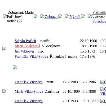
Příjmení:
Zobrazení: Marie
Poláchová
Zobrazit
Výročí
rodina (2)
Polácho
Štěpán Polách
manžel
22.10.1900
198
Marie Poláchová
Viktorýnová
18.10.1900
198
Jan Viktorýn
otec
15.6.1873
10.
Františka Viktorýnová
Řihánková
matka
17.9.1876
František Viktorýn
bratr
12.2.1903
7.7.1986
Marie Viktorýnová
Zaňátová
22.10.1909
9.5.1988
František Viktorýn
20.1.1933
30.11.2008