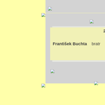
František Buchta
bratr