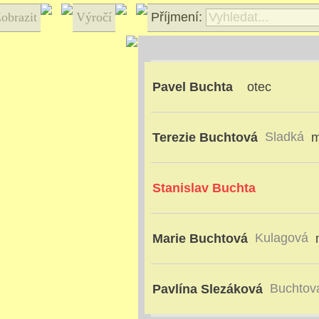
obrazit
Výročí
Příjmení:
Pavel Buchta
otec
Sladká
Terezie Buchtová
m
Stanislav Buchta
Kulagová
Marie Buchtová
Buchto
Pavlína Slezáková