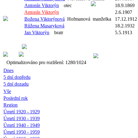
Antonín Viktorýn
otec
18.9.1869
Antonín Viktorýn
2.6.1907
Božena Viktorýnová
Hofmanová
manželka
17.12.1912
Růžena Masaryková
18.2.1932
Jan Viktorýn
bratr
5.5.1913
Optimalizováno pro rozlišení: 1280/1024
Dnes
5 dní dopředu
5 dní dozadu
Vše
Poslední rok
Region
Úmrtí 1920 - 1929
Úmrtí 1930 - 1939
Úmrtí 1940 - 1949
Úmrtí 1950 - 1959