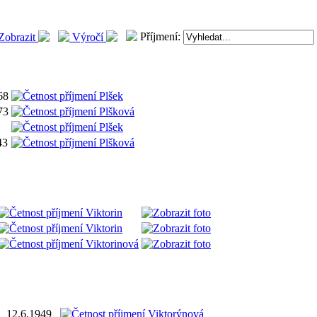
Příjmení:
Zobrazit
Výročí
68
73
43
12.6.1949