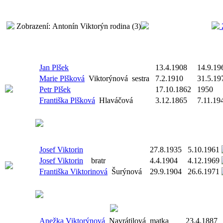
Zobrazení: Antonín Viktorýn rodina (3)
Jan Plšek
13.4.1908
14.9.19
Marie Plšková
Viktorýnová
sestra
7.2.1910
31.5.19
Petr Plšek
17.10.1862
1950
Františka Plšková
Hlaváčová
3.12.1865
7.11.19
Josef Viktorin
27.8.1935
5.10.1961
Josef Viktorin
bratr
4.4.1904
4.12.1969
Františka Viktorinová
Šurýnová
29.9.1904
26.6.1971
Anežka Viktorýnová
Navrátilová
matka
23.4.1887