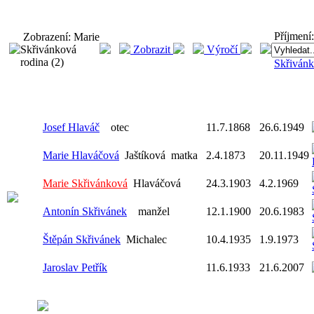
Příjmení:
Zobrazení: Marie
Skřivánková
Zobrazit
Výročí
rodina (2)
Skřiván
Josef Hlaváč
otec
11.7.1868
26.6.1949
Marie Hlaváčová
Jaštíková
matka
2.4.1873
20.11.1949
Marie Skřivánková
Hlaváčová
24.3.1903
4.2.1969
Antonín Skřivánek
manžel
12.1.1900
20.6.1983
Štěpán Skřivánek
Michalec
10.4.1935
1.9.1973
Jaroslav Petřík
11.6.1933
21.6.2007