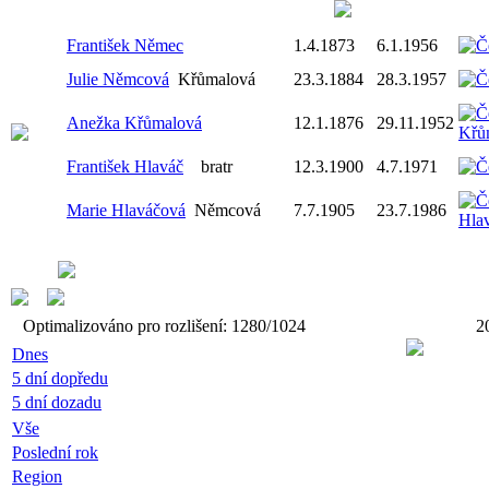
František Němec
1.4.1873
6.1.1956
Julie Němcová
Křůmalová
23.3.1884
28.3.1957
Anežka Křůmalová
12.1.1876
29.11.1952
František Hlaváč
bratr
12.3.1900
4.7.1971
Marie Hlaváčová
Němcová
7.7.1905
23.7.1986
Optimalizováno pro rozlišení: 1280/1024
2
Dnes
5 dní dopředu
5 dní dozadu
Vše
Poslední rok
Region