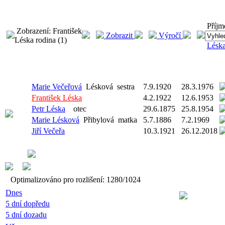
Příjm
Zobrazení: František
Zobrazit
Výročí
Léska rodina (1)
Lésk
Marie Večeřová
Lésková
sestra
7.9.1920
28.3.1976
František Léska
4.2.1922
12.6.1953
Petr Léska
otec
29.6.1875
25.8.1954
Marie Lésková
Přibylová
matka
5.7.1886
7.2.1969
Jiří Večeřa
10.3.1921
26.12.2018
Optimalizováno pro rozlišení: 1280/1024
Dnes
5 dní dopředu
5 dní dozadu