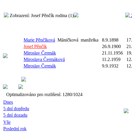
Zobrazení: Josef Pěnčík rodina (1)
Marie Pěnčíková
Máničková
manželka
8.9.1898
17
Josef Pěnčík
26.9.1900
21
Miroslav Čermák
21.11.1956
19
Miroslava Čermáková
11.2.1959
12
Miroslav Čermák
9.9.1932
12
Optimalizováno pro rozlišení: 1280/1024
Dnes
5 dní dopředu
5 dní dozadu
Vše
Poslední rok