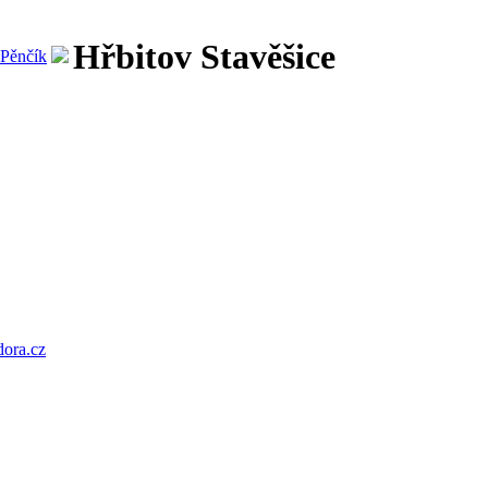
Hřbitov Stavěšice
Pěnčík
ora.cz