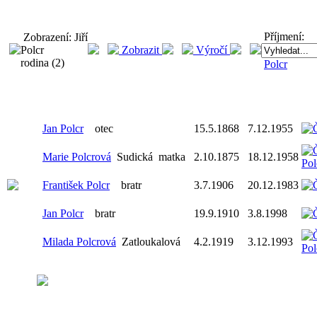
Příjmení:
Zobrazení: Jiří
Polcr
Zobrazit
Výročí
rodina (2)
Polcr
Jan Polcr
otec
15.5.1868
7.12.1955
Marie Polcrová
Sudická
matka
2.10.1875
18.12.1958
František Polcr
bratr
3.7.1906
20.12.1983
Jan Polcr
bratr
19.9.1910
3.8.1998
Milada Polcrová
Zatloukalová
4.2.1919
3.12.1993