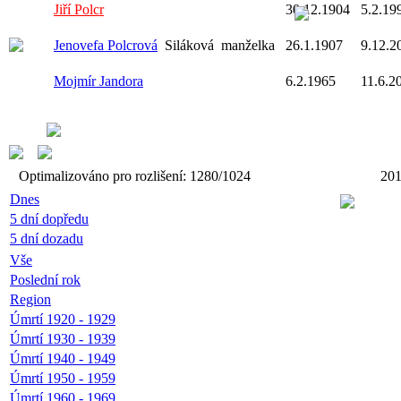
Jiří Polcr
30.12.1904
5.2.19
Jenovefa Polcrová
Siláková
manželka
26.1.1907
9.12.2
Mojmír Jandora
6.2.1965
11.6.2
Optimalizováno pro rozlišení: 1280/1024
20
Dnes
5 dní dopředu
5 dní dozadu
Vše
Poslední rok
Region
Úmrtí 1920 - 1929
Úmrtí 1930 - 1939
Úmrtí 1940 - 1949
Úmrtí 1950 - 1959
Úmrtí 1960 - 1969