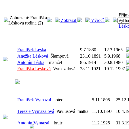
Příjm
Zobrazení: Františka
Zobrazit
Výročí
Lésková rodina (2)
Lésk
František Léska
9.7.1880
12.3.1965
Anežka Lésková
Šlampová
23.10.1891
5.9.1968
Antonín Léska
manžel
8.6.1914
30.8.1980
Františka Lésková
Vymazalová
28.11.1921
19.12.1997
František Vymazal
otec
5.11.1895
25.12.
Terezie Vymazalová
Pavlusová
matka
11.10.1897
10.4.1
Antonín Vymazal
bratr
11.2.1925
31.3.1